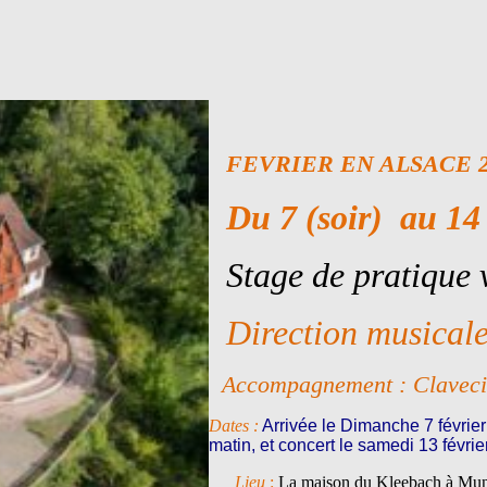
FEVRIER EN ALSACE 2
Du 7 (soir) au 14 
Stage de pratique vo
Direction musicale
Accompagnement : Clavecin
Dates :
Arrivée le Dimanche 7 février
matin, et concert le samedi 13 févri
Lieu
:
La maison du Kleebach à Mun